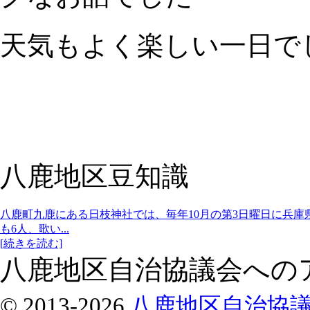
天気もよく楽しい一日で
八鹿地区豆知識
八鹿町九鹿にある日枝神社では、毎年10月の第3日曜日に兵庫
も6人、歌い...
[続きを読む]
八鹿地区自治協議会への
© 2013-2026
八鹿地区自治協